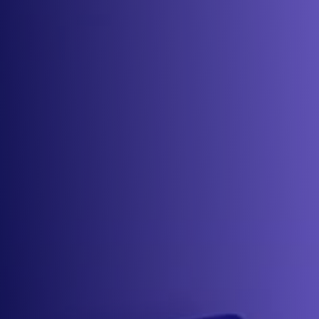
Une nana
qui
pense,

qui voit et
qui
travaille :
GLOBAL.
30min de purs conseils, pas de chichi, ni de
pitch de vente de l’enfer à la fin du call.
Un seul objectif :
que tu repartes avec