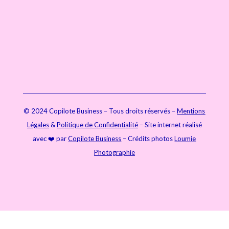

07 71 86 44 04

contact@copilote-business.com
© 2024 Copilote Business – Tous droits réservés –
Mentions
Légales
&
Politique de Confidentialité
– Site internet réalisé
avec ❤️ par
Copilote Business
– Crédits photos
Loumie
Photographie